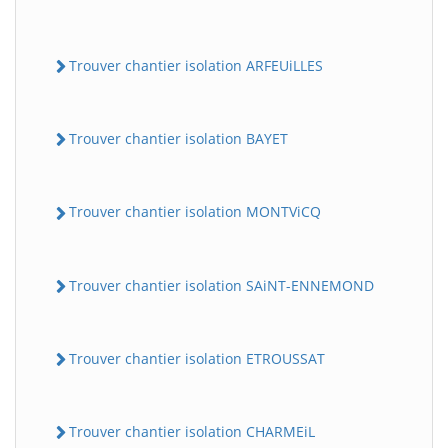
Trouver chantier isolation ARFEUiLLES
Trouver chantier isolation BAYET
Trouver chantier isolation MONTViCQ
BatiWebPro
B
Assistant en ligne
Trouver chantier isolation SAiNT-ENNEMOND
B
Trouver chantier isolation ETROUSSAT
Trouver chantier isolation CHARMEiL
BatiWebPro