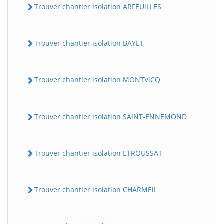
Trouver chantier isolation ARFEUiLLES
Trouver chantier isolation BAYET
Trouver chantier isolation MONTViCQ
Trouver chantier isolation SAiNT-ENNEMOND
BatiWebPro
B
Assistant en ligne
Trouver chantier isolation ETROUSSAT
B
Trouver chantier isolation CHARMEiL
BatiWebPro