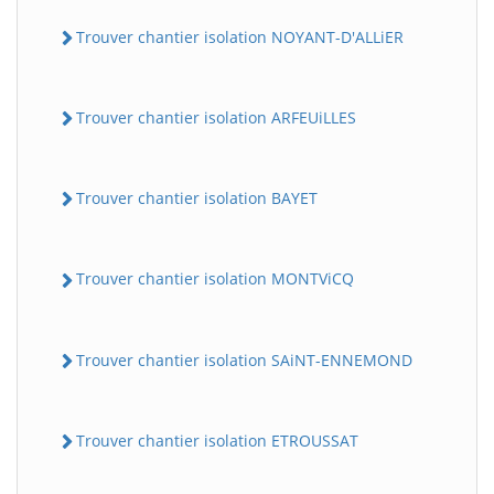
Trouver chantier isolation NOYANT-D'ALLiER
Trouver chantier isolation ARFEUiLLES
Trouver chantier isolation BAYET
BatiWebPro
B
Trouver chantier isolation MONTViCQ
Assistant en ligne
B
Trouver chantier isolation SAiNT-ENNEMOND
Trouver chantier isolation ETROUSSAT
BatiWebPro