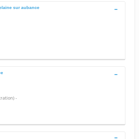
melaine sur aubance
ee
ration) -