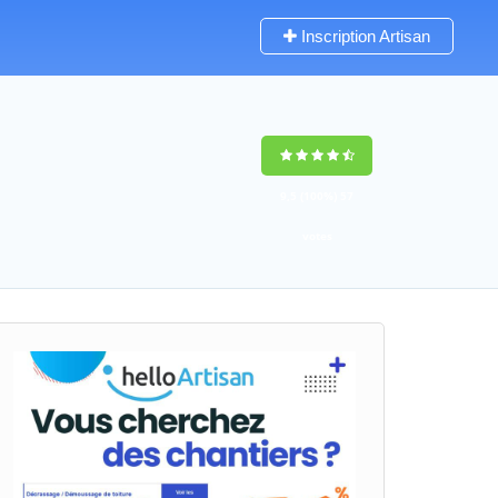
Inscription Artisan
9,5
(100%)
57
votes