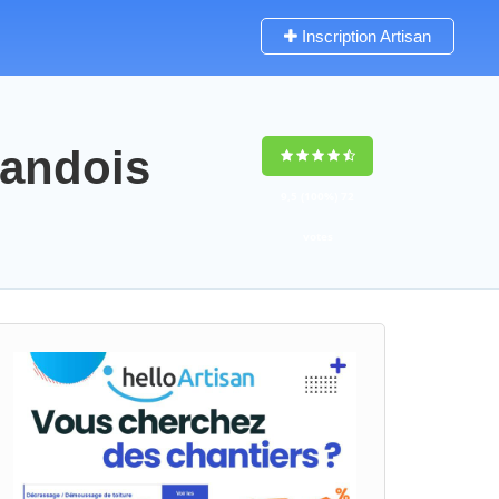
Inscription Artisan
mandois
9,5
(100%)
72
votes