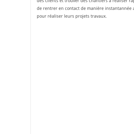
des clients et trouver des chantiers à réaliser 
de rentrer en contact de manière instantannée a
pour réaliser leurs projets travaux.