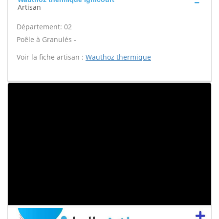
Artisan
Département: 02
Poêle à Granulés -
Voir la fiche artisan :
Wauthoz thermique