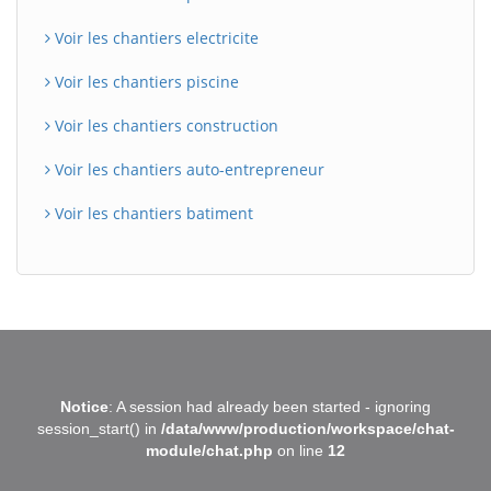
Voir les chantiers electricite
Voir les chantiers piscine
Voir les chantiers construction
Voir les chantiers auto-entrepreneur
Voir les chantiers batiment
BatiWebPro
B
Notice
: A session had already been started - ignoring
Assistant en ligne
session_start() in
/data/www/production/workspace/chat-
module/chat.php
on line
12
B