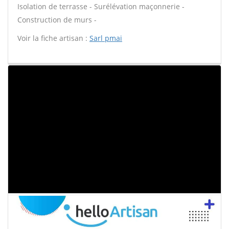
Isolation de terrasse - Surélévation maçonnerie -
Construction de murs -
Voir la fiche artisan :
Sarl pmai