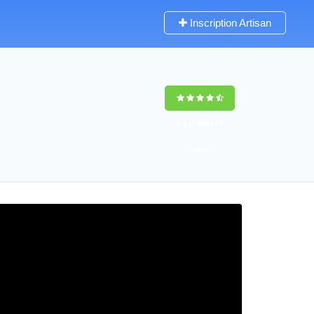
Inscription Artisan
9,5
(100%)
73
votes