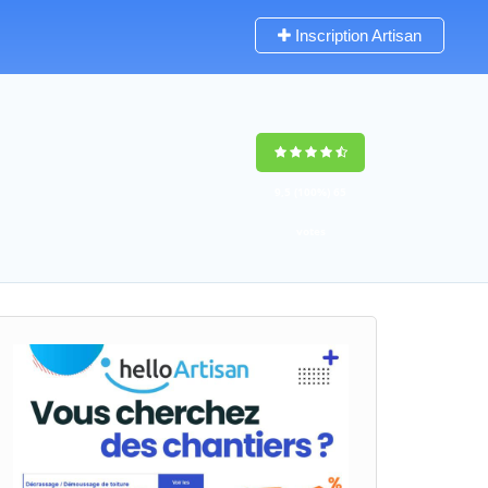
Inscription Artisan
9,5
(100%)
65
votes