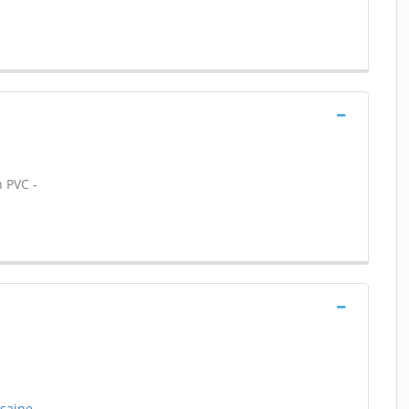
n PVC -
usaine