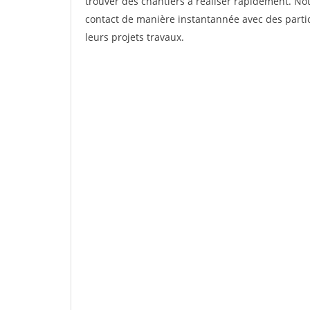
trouver des chantiers à réaliser rapidement. Not
contact de manière instantannée avec des partic
leurs projets travaux.