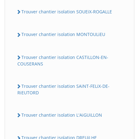
Trouver chantier isolation SOUEiX-ROGALLE
Trouver chantier isolation MONTOULiEU
Trouver chantier isolation CASTiLLON-EN-
COUSERANS
BatiWebPro
B
Assistant en ligne
Trouver chantier isolation SAiNT-FELiX-DE-
RiEUTORD
B
Trouver chantier isolation L'AiGUiLLON
BatiWebPro
Trouver chantier isolation DREUiLHE