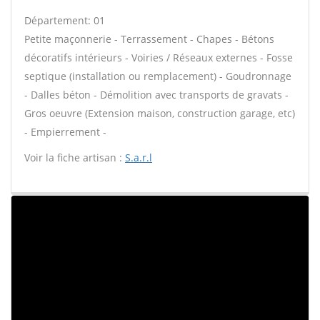
Département: 01
Petite maçonnerie - Terrassement - Chapes - Bétons
décoratifs intérieurs - Voiries / Réseaux externes - Fosse
septique (installation ou remplacement) - Goudronnage
- Dalles béton - Démolition avec transports de gravats -
Gros oeuvre (Extension maison, construction garage, etc)
- Empierrement -
Voir la fiche artisan :
S.a.r.l