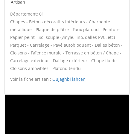
Artisan
Département: 01
Chapes - Bétons décoratifs intérieurs - Charpente
métallique - Plaque de plâtre - Faux plafond - Peinture -
Papier peint - Sol souple (vinyle, lino, dalles PVC, etc) -
Parquet - Carrelage - Pavé autobloquant - Dalles béton -
Cloisons - Faïence murale - Terrasse en béton / Chape -
Carrelage extérieur - Dallage extérieur - Chape fluide -
Cloisons amovibles - Plafond tendu -
Voir la fiche artisan :
Oujaghbi lahcen