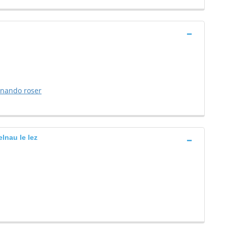
rnando roser
elnau le lez