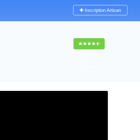
Inscription Artisan
9,5
(100%)
73
votes