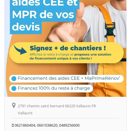
2791 chemin saint bernard 06220 Vallauris FR
Vallauris
0621860404, 0661038620, 0489256600