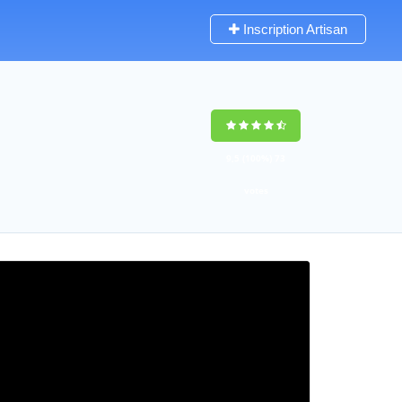
Inscription Artisan
9,5
(100%)
73
votes