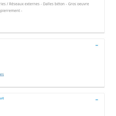
ies / Réseaux externes - Dalles béton - Gros oeuvre
mpierrement -
ces
urt