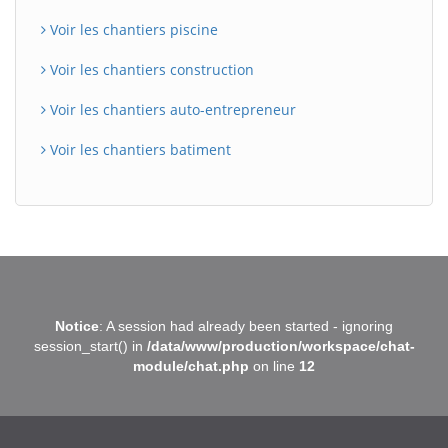
Voir les chantiers piscine
Voir les chantiers construction
Voir les chantiers auto-entrepreneur
Voir les chantiers batiment
BatiWebPro
B
Notice
: A session had already been started - ignoring
Assistant en ligne
session_start() in
/data/www/production/workspace/chat-
module/chat.php
on line
12
B