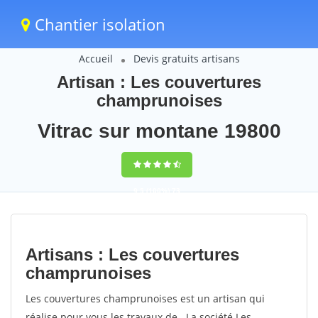
Chantier isolation
Accueil
Devis gratuits artisans
Artisan : Les couvertures
champrunoises
Vitrac sur montane 19800
9,5
(100%)
73
votes
Artisans : Les couvertures
champrunoises
Les couvertures champrunoises est un artisan qui
réalise pour vous les travaux de . La société Les