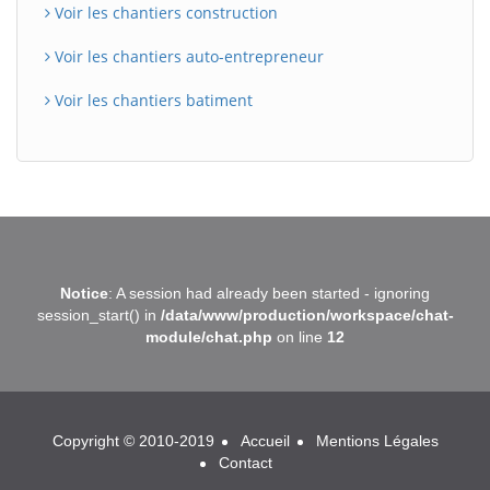
Voir les chantiers construction
Voir les chantiers auto-entrepreneur
Voir les chantiers batiment
BatiWebPro
B
Notice
: A session had already been started - ignoring
Assistant en ligne
session_start() in
/data/www/production/workspace/chat-
module/chat.php
on line
12
B
Copyright © 2010-2019
Accueil
Mentions Légales
Contact