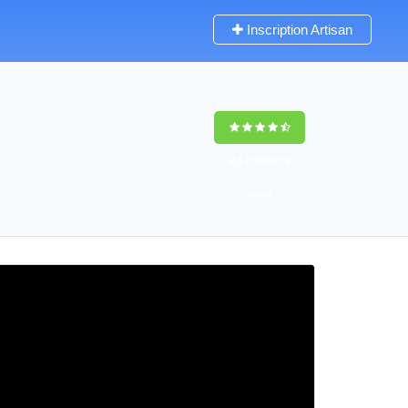
Inscription Artisan
9,5
(100%)
73
votes