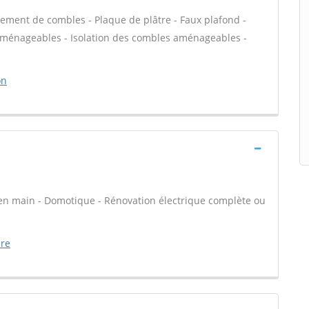
ment de combles - Plaque de plâtre - Faux plafond -
 aménageables - Isolation des combles aménageables -
on
é en main - Domotique - Rénovation électrique complète ou
ure