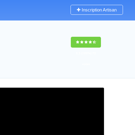
Inscription Artisan
9,5
(100%)
73
votes