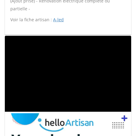
(Ajout prise) - Rénovation électrique complète ou
partielle -
Voir la fiche artisan :
A-led