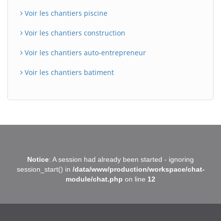
Voir les chantiers piscine
Voir les chantiers construction
Voir les chantiers auto-entrepreneur
Voir les chantiers batiment
BatiWebPro
B
Notice
: A session had already been started - ignoring
Assistant en ligne
session_start() in
/data/www/production/workspace/chat-
module/chat.php
on line
12
B