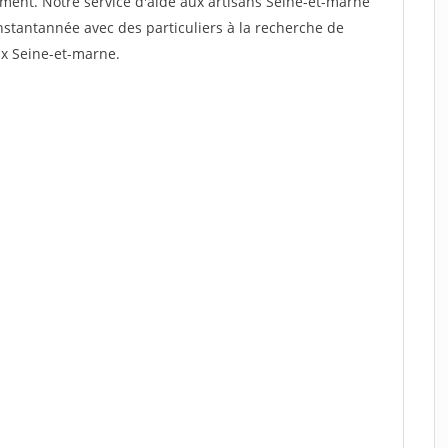
dement. Notre service d'aide aux artisans Seine-et-marne
stantannée avec des particuliers à la recherche de
ux Seine-et-marne.