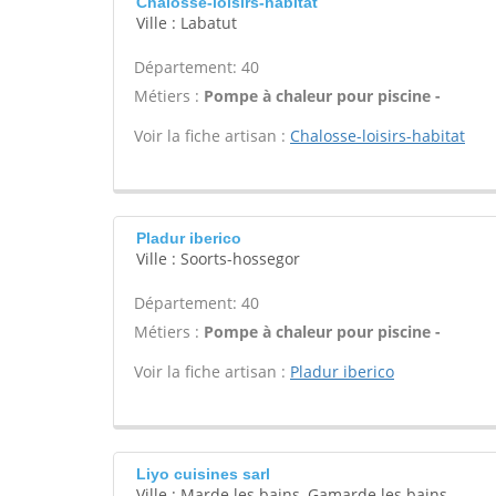
Chalosse-loisirs-habitat
Ville : Labatut
Département: 40
Métiers :
Pompe à chaleur pour piscine -
Voir la fiche artisan :
Chalosse-loisirs-habitat
Pladur iberico
Ville : Soorts-hossegor
Département: 40
Métiers :
Pompe à chaleur pour piscine -
Voir la fiche artisan :
Pladur iberico
Liyo cuisines sarl
Ville : Marde les bains, Gamarde les bains