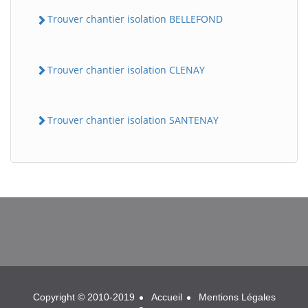
Trouver chantier isolation BELLEFOND
Trouver chantier isolation CLENAY
Trouver chantier isolation SANTENAY
BatiWebPro
B
Assistant en ligne
B
Copyright © 2010-2019
Accueil
Mentions Légales